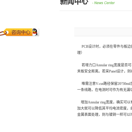
PCB设计时，必须在零件与板边留多
理）
若增力口Annular ring宽度是
夹板安全距离。若采Panel设计，则在
唯需注意V-cut路径保留20?30
一条线路，在电测时可作为有无漏
增加Annular ring宽度，
加大就可以降低其平均电流密度，自然可
金属表面处理，则与镀铜一样可以