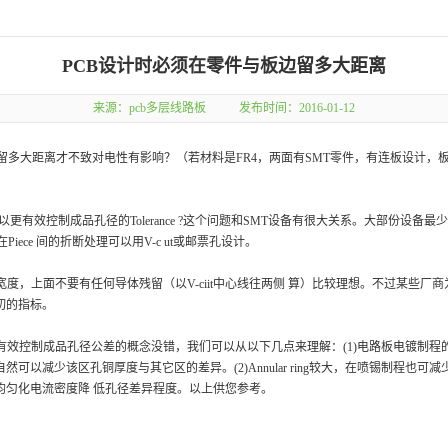
PCB设计时必须在零件与板边留多大距离
来源：
pcb多层线路板
发布时间：2016-01-12
大距离才不致对电性有影响？（若材料是FR4，两面有SMT零件，有连板设计，板和板间有
否可以更有效控制成品孔径的Tolerance ?这个问题和SMT设备有很大关系。大部份设备最少需
Piece 间的折断处理可以用V-c ut或邮票孔设计。
mil宽度，上面不要有任何导体残留（以V-ciit中心线往两侧 算）比较理想。不过某些厂商
切的指标。
确实可以有效控制成品孔径公差的概念没错，我们可以从以下几点来理解：(1)电路板电镀制程
以减少该区孔铜厚度与其它区的差异。(2)Annular ring较大，在喷锡制程也可减少
均匀化电流密度降 低孔径差异程度。以上供您参考。