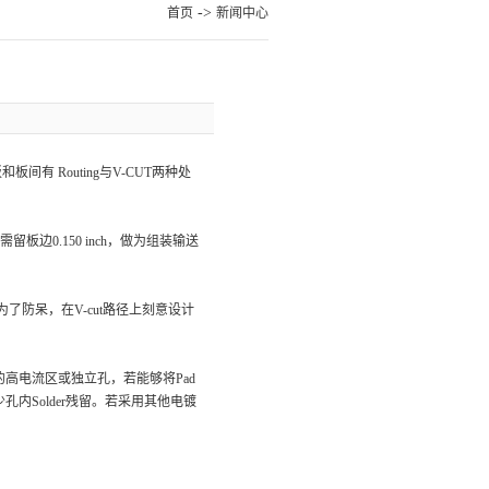
->
首页
新闻中心
 Routing与V-CUT两种处
留板边0.150 inch，做为组装输送
为了防呆，在V-cut路径上刻意设计
的高电流区或独立孔，若能够将Pad
孔内Solder残留。若采用其他电镀