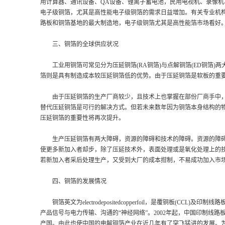
用计算器、通讯设备、QA设备、锂离子蓄电池，民用电视机、录像机
电子级铜箔，尤其是高性能电子级铜箔的需求日益增加。有关专业机构预
路板和铜箔基地的最大制造地，电子级铜箔尤其是高性能箔市场看好
三、铜箔的全球供应状况
工业用铜箔可常见分为压延铜箔(RA铜箔)与点解铜箔(ED铜箔)
箔则是具有制造成本较压延铜箔低的优势。由于压延铜箔是软板的重
由于压延铜箔的生产厂商较少，且技术上也掌握在部份厂商手中，
替代压延铜箔是可行的解决方式。但若未来数年因为铜箔本身结构的
压延铜箔的重要性将再次提升。
生产压延铜箔有两大障碍，资源的障碍和技术的障碍。资源的障碍
使更多新加入者却步，除了压延技术外，表面处理或是氧化处理上的技术
若新加入者采后处理生产，又受到大厂的成本拑制，不易成功加入市
四、铜箔的发展情况
铜箔英文为electrodepositedcopperfoil，是覆铜板(CC
产品信号与电力传输、沟通的“神经网络”。2002年起，中国印制线路
产国。由此也使中国的电解铜箔产业在近几年有了突飞猛进的发展。