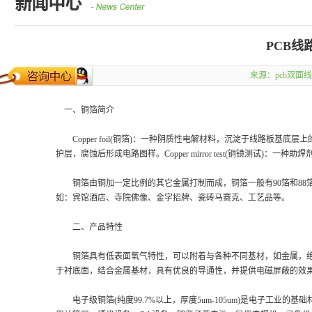
PCB
来源：
pcb双面
一、铜箔简介
Copper foil(铜箔)：一种阴质性电解材料，沉淀于线路板基
护层，腐蚀后形成电路图样。Copper mirror test(铜镜测试)
铜箔由铜加一定比例的其它金属打制而成，铜箔一般有90箔和88箔两种
如：宾馆酒店、寺院佛像、金字招牌、瓷砖马赛克、工艺品等。
二、产品特性
铜箔具有低表面氧气特性，可以附着与各种不同基材，如金属，绝
于衬底面，结合金属基材，具有优良的导通性，并提供电磁屏蔽的效
电子级铜箔(纯度99.7%以上，厚度5um-105um)是电子工业