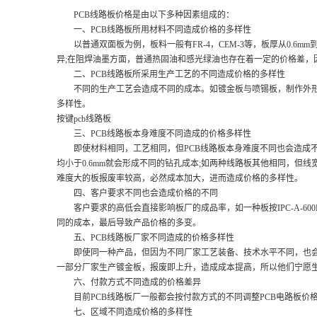
PCB线路板价格是由以下多种因素组成的：
一、PCB线路板所用材料不同造成价格的多样性
以普通双面板为例，板料一般有FR-4，CEM-3等，板厚从0.6mm到
异;在阻焊油墨方面，普通热固油和感光绿油也存在着一定的价格差，
二、PCB线路板所采用生产工艺的不同造成价格的多样性
不同的生产工艺会造成不同的成本。如镀金板与喷锡板，制作外形的
多样性。
按键pcb线路板
三、PCB线路板本身难度不同造成的价格多样性
即使材料相同，工艺相同，但PCB线路板本身难度不同也会造成不同的
均小于0.6mm就会形成不同的钻孔成本;如两种线路板其他相同，但线宽
难度大的板报废率较高，必然成本加大，进而造成价格的多样性。
四、客户要求不同也会造成价格的不同
客户要求的高低会直接影响板厂的成品率，如一种板按IPC-A-600E，c
同的成本，最后导致产品价格的多变。
五、PCB线路板厂家不同造成的价格多样性
即使同一种产品，但因为不同厂家工艺装备、技术水平不同，也会
一部分厂家生产镀金板，报废即上升，造成成本提高，所以他们宁愿
六、付款方式不同造成的价格差异
目前PCB线路板厂一般都会按付款方式的不同调整PCB电路板价格，
七、区域不同造成价格的多样性