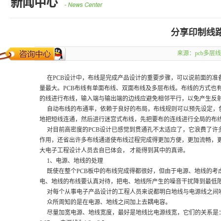
分享印制线路
来源：
pcb多层
在PCB设计中，布线是完成产品设计的重要步骤，可以说前面的准备
量最大。PCB布线有单面布线、双面布线及多层布线。布线的方式也
的线进行布线，输入端与输出端的边线应避免相邻平行，以免产生反
自动布线的布通率，依赖于良好的布局，布线规则可以预先设定，包
地把短线连通，然后进行迷宫式布线，先把要布的连线进行全局的布线
对目前高密度的PCB设计已感觉到贯通孔不太适应了，它浪费了许
作用，还省出许多布线通道使布线过程完成得更加方便，更加流畅，更
大电子工程设计人员去自已体会， 才能得到其中的真谛。
1、电源、地线的处理
既使在整个PCB板中的布线完成得都很好，但由于电源、地线的考
电、地线的布线要认真对待，把电、地线所产生的噪音干扰降到最低
对每个从事电子产品设计的工程人员来说都明白地线与电源线之间噪
众所周知的是在电源、地线之间加上去耦电容。
尽量加宽电源、地线宽度，最好是地线比电源线宽，它们的关系是：地线＞