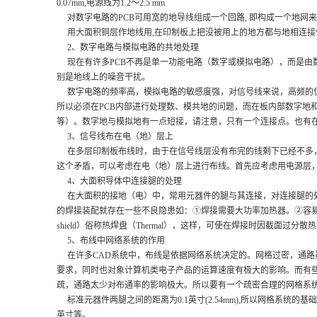
0.07mm,电源线为1.2～2.5 mm
对数字电路的PCB可用宽的地导线组成一个回路, 即构成一个地网来
用大面积铜层作地线用,在印制板上把没被用上的地方都与地相连接
2、数字电路与模拟电路的共地处理
现在有许多PCB不再是单一功能电路（数字或模拟电路），而是由
别是地线上的噪音干扰。
数字电路的频率高，模拟电路的敏感度强，对信号线来说，高频的信
所以必须在PCB内部进行处理数、模共地的问题，而在板内部数字地
等）。数字地与模拟地有一点短接，请注意，只有一个连接点。也有在
3、信号线布在电（地）层上
在多层印制板布线时，由于在信号线层没有布完的线剩下已经不多，
这个矛盾，可以考虑在电（地）层上进行布线。首先应考虑用电源层
4、大面积导体中连接腿的处理
在大面积的接地（电）中，常用元器件的腿与其连接，对连接腿的处
的焊接装配就存在一些不良隐患如：①焊接需要大功率加热器。②容易
shield）俗称热焊盘（Thermal），这样，可使在焊接时因截面
5、布线中网络系统的作用
在许多CAD系统中，布线是依据网络系统决定的。网格过密，通路
要求，同时也对象计算机类电子产品的运算速度有极大的影响。而有
疏，通路太少对布通率的影响极大。所以要有一个疏密合理的网格系
标准元器件两腿之间的距离为0.1英寸(2.54mm),所以网格系统的基础一般就定
英寸等。