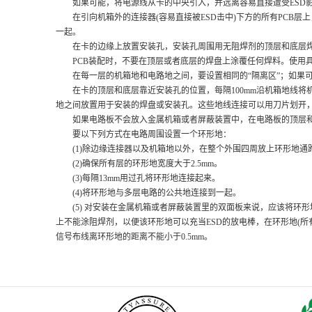
如果可能，将电源线从卡的中央引入，并远离容易直接遭受ESD
在引向机箱外的连接器(容易直接被ESD击中)下方的所有PCB层上
一起。
在卡的边缘上放置安装孔，安装孔周围用无阻焊剂的顶层和底层焊
PCB装配时，不要在顶层或者底层的焊盘上涂覆任何焊料。使用具有
在每一层的机箱地和电路地之间，要设置相同的“隔离区”；如果可能，
在卡的顶层和底层靠近安装孔的位置，每隔100mm沿机箱地线将机
地之间放置用于安装的焊盘或安装孔。这些地线连接可以用刀片划开，
如果电路板不会放入金属机箱或者屏蔽装置中，在电路板的顶层和底
要以下列方式在电路周围设置一个环形地：
(1)除边缘连接器以及机箱地以外，在整个外围四周放上环形地通
(2)确保所有层的环形地宽度大于2.5mm。
(3)每隔13mm用过孔将环形地连接起来。
(4)将环形地与多层电路的公共地连接到一起。
(5) 对安装在金属机箱或者屏蔽装置里的双面板来说，应该将环
上不能涂阻焊剂，以便该环形地可以充当ESD的放电棒，在环形地(所
信号布线离环形地的距离不能小于0.5mm。