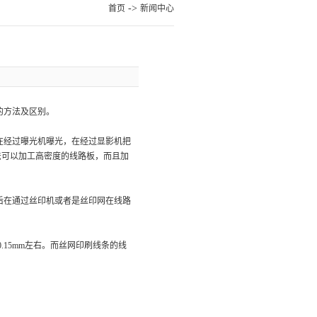
->
首页
新闻中心
的方法及区别。
在经过曝光机曝光，在经过显影机把
法可以加工高密度的线路板，而且加
后在通过丝印机或者是丝印网在线路
。
15mm左右。而丝网印刷线条的线