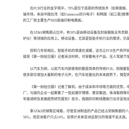
在PCB行业的金字塔中，70%是位于底部的传统技术（如单面板、
端市场，来自中国台湾（如Unimicron欣兴电子）和韩国（如三星[微
的工厂就主要生产HDI高端印制电路板。
在AT&S销售额占比中，有59%是由移动设备及封装载板业务贡献
护仪）等领域的应用上。移动设备，尤其是智能手机行业的需求，仍是
但和几年前相比，智能手机的增速在减缓，这也让PCB生产商开始
接受《第一财经日报》记者采访时称，可穿戴电子产品、无人驾驶汽车、
以汽车为例，以前汽车内部使用的都是简单的传统PCB，但随着智
很多部位增加大量新的电子元件，在汽车轻量化的未来趋势下，微型而
《第一财经日报》记者了解到，由于成本和市场等方面的优势，中
厂，与国内企业一起聚集了一批如瀚宇博德、惠亚集团、珠海紫翔等印制电
年度调研及发展趋势研究报告》显示，我国的印刷线路板行业亦呈现
拿AT&S的销售区域看，尽管亚洲制造的产品已经占到销售额的八
56%，而亚洲客户只占14%，且预计未来亚洲这部分的增速不会太高。