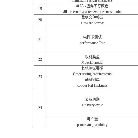
minimum Height characters
丝印&阻焊字符颜色
19
silk screen characters&solder mask color
数据文件格式
20
Data file format
电性能测试
21
performance Test
板材类型
22
Material model
其他测试要求
Other testing requirements
23
基材铜厚
copper foil thickness
交货周期
Delivery cycle
24
月产量
processing capability