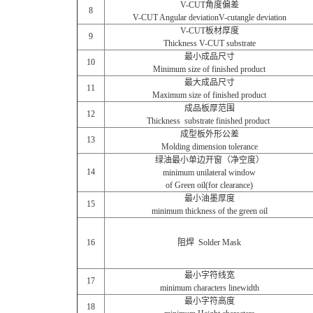
V-CUT角度偏差
8
V-CUT Angular deviationV-cutangle deviation
V-CUT板材厚度
9
Thickness V-CUT substrate
最小成品尺寸
10
Minimum size of finished product
最大成品尺寸
11
Maximum size of finished product
成品板厚范围
12
Thickness substrate finished product
成型板外形公差
13
Molding dimension tolerance
绿油最小单边开窗（净空度）
14
minimum unilateral window
of Green oil(for clearance)
最小油墨厚度
15
minimum thickness of the green oil
16
阻焊 Solder Mask
最小字符线宽
17
minimum characters linewidth
最小字符高度
18